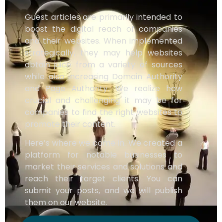
Guest articles are primarily intended to
boost the digital reach of companies
and their websites. When implemented
strategically, they may help websites
obtain juice from a variety of sources
while also increasing Domain Authority
and Page Authority. We realize how
crucial and challenging it may be for
companies to find the right websites to
promote their content.
Here’s where we come in. We created a
platform for notable businesses to
market their services and solutions and
reach their target clients. You can
submit your posts, and we will publish
them on our website.